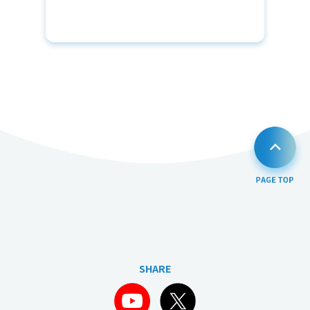
プ
SHARE