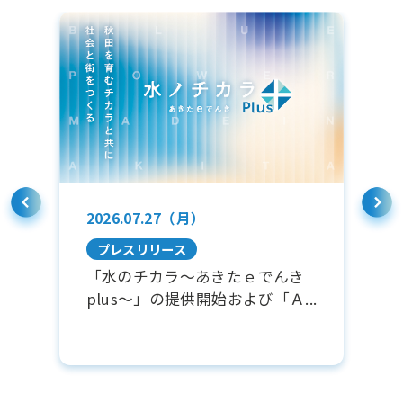
2026.07.27（月）
2
プレスリリース
ネ
「水のチカラ～あきたｅでんき
電
ン
plus～」の提供開始および「Ａ...
件