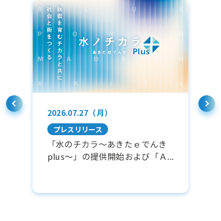
2026.07.27（月）
2
プレスリリース
ン
「水のチカラ～あきたｅでんき
北
plus～」の提供開始および「Ａ...
と